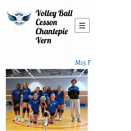
Volley Ball
Cesson
Chantepie
Vern
M15 F