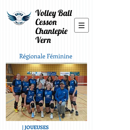
Volley Ball
Cesson
Chantepie
Vern
Régionale Féminine
| JOUEUSES