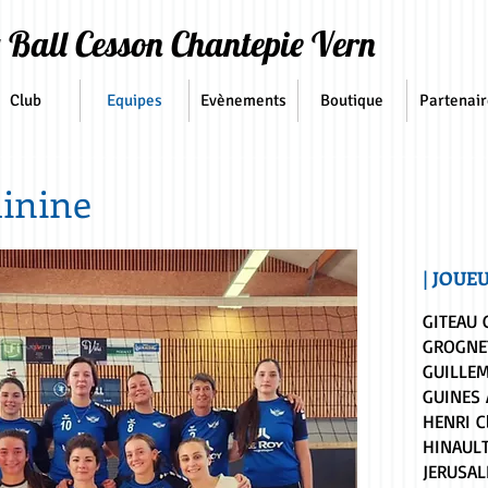
 Ball Cesson Chantepie Vern
Club
Equipes
Evènements
Boutique
Partenair
minine
| JOUE
GITEAU 
GROGNE
GUILLEM
GUINES 
HENRI C
HINAUL
JERUSA