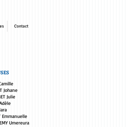
es
Contact
USES
Camille
T Johane
ET Julie
Adèle
lara
T Emmanuelle
LEMY Umereura