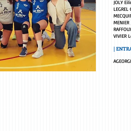
JOLY Eil
LEGREL 
MECQUI
MENIER 
RAFFOUX
VIVIER 
| ENTR
AGEORG