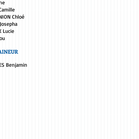
ine
Camille
NION Chloé
Josepha
 Lucie
Lou
AINEUR
ES Benjamin